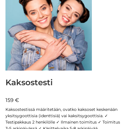
Kaksostesti
159
€
Kaksostestissä määritetään, ovatko kaksoset keskenään
yksitsygoottisia (identtisiä) vai kaksitsygoottisia. ✓
Testipakkaus 2 henkilölle ✓ Ilmainen toimitus ✓ Toimitus
3-5 arkipäivässä ✓ Käsittelyaika 5-8 arkipäivää