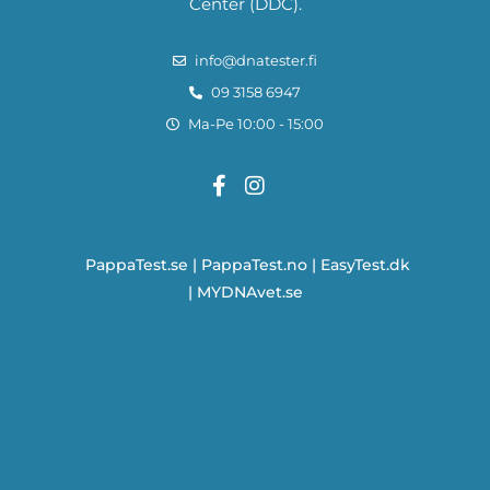
Center (DDC).
info@dnatester.fi
09 3158 6947
Ma-Pe 10:00 - 15:00
PappaTest.se
|
PappaTest.no
|
EasyTest.dk
|
MYDNAvet.se