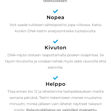
testituloksen
.
Nopea
Voit saada tuloksen sähköpostiisi jopa viikossa. Katso
kunkin DNA-testin analysointiaika tuotesivulta.
Kivuton
DNA-näyte otetaan raaputtamalla posken sisäpintaa. Se
täysin kivutonta ja voidaan tehdä myös sekä vauvoille että
eläimille.
Helppo
Tilaa ennen klo 12 ja lähetämme testipakkauksen meiltä
samana päivänä. Testin tekemiseen menee muutama
minuutti, minkä jälkeen vain lähetät näytteet takaisin
meille.
Palautuslähetys on valmiiksi maksettu.