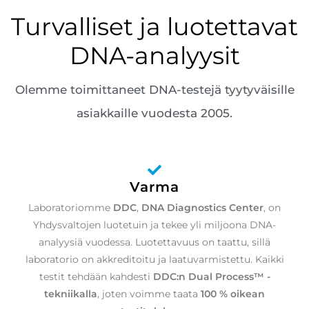
Turvalliset ja luotettavat
DNA-analyysit
Olemme toimittaneet DNA-testejä tyytyväisille
asiakkaille vuodesta 2005.
Varma
Laboratoriomme
DDC
,
DNA Diagnostics Center
, on
Yhdysvaltojen luotetuin ja tekee yli miljoona DNA-
analyysiä vuodessa. Luotettavuus on taattu, sillä
laboratorio on akkreditoitu ja laatuvarmistettu. Kaikki
testit tehdään kahdesti
DDC:n Dual Process™ -
tekniikalla
, joten voimme taata
100 % oikean