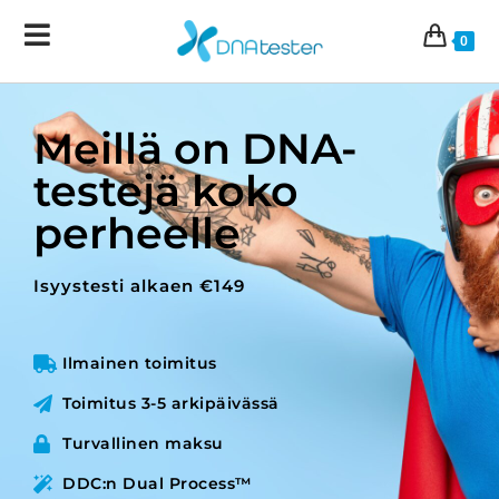
0
Meillä on DNA-
testejä koko
perheelle
Isyystesti alkaen €149
Ilmainen toimitus
Toimitus 3-5 arkipäivässä
Turvallinen maksu
DDC:n Dual Process™