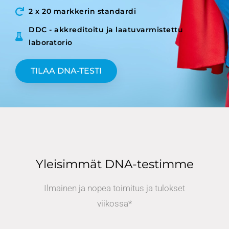
2 x 20 markkerin standardi
DDC - akkreditoitu ja laatuvarmistettu
laboratorio
TILAA DNA-TESTI
Yleisimmät DNA-testimme
Ilmainen ja nopea toimitus ja tulokset
viikossa*