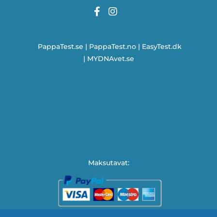
PappaTest.se
|
PappaTest.no
|
EasyTest.dk
|
MYDNAvet.se
Maksutavat: