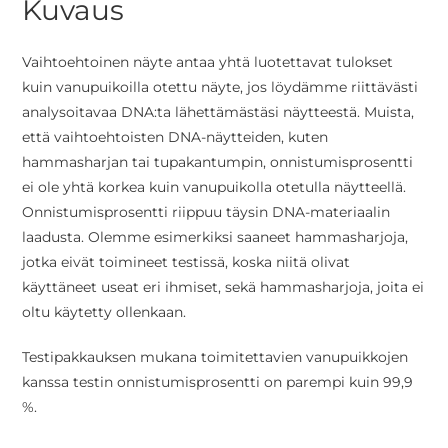
Kuvaus
Vaihtoehtoinen näyte antaa yhtä luotettavat tulokset
kuin vanupuikoilla otettu näyte, jos löydämme riittävästi
analysoitavaa DNA:ta lähettämästäsi näytteestä. Muista,
että vaihtoehtoisten DNA-näytteiden, kuten
hammasharjan tai tupakantumpin, onnistumisprosentti
ei ole yhtä korkea kuin vanupuikolla otetulla näytteellä.
Onnistumisprosentti riippuu täysin DNA-materiaalin
laadusta. Olemme esimerkiksi saaneet hammasharjoja,
jotka eivät toimineet testissä, koska niitä olivat
käyttäneet useat eri ihmiset, sekä hammasharjoja, joita ei
oltu käytetty ollenkaan.
Testipakkauksen mukana toimitettavien vanupuikkojen
kanssa testin onnistumisprosentti on parempi kuin 99,9
%.