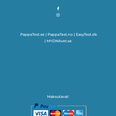
PappaTest.se
|
PappaTest.no
|
EasyTest.dk
|
MYDNAvet.se
Maksutavat: