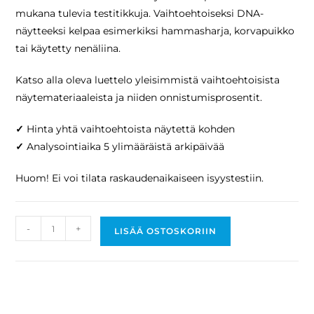
mukana tulevia testitikkuja. Vaihtoehtoiseksi DNA-
näytteeksi kelpaa esimerkiksi hammasharja, korvapuikko
tai käytetty nenäliina.
Katso alla oleva luettelo yleisimmistä vaihtoehtoisista
näytemateriaaleista ja niiden onnistumisprosentit.
✓
Hinta yhtä vaihtoehtoista näytettä kohden
✓
Analysointiaika 5 ylimääräistä arkipäivää
Huom! Ei voi tilata raskaudenaikaiseen isyystestiin.
-
+
LISÄÄ OSTOSKORIIN