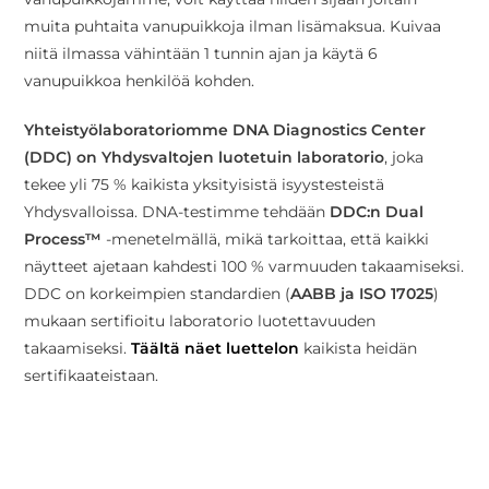
muita puhtaita vanupuikkoja ilman lisämaksua. Kuivaa
niitä ilmassa vähintään 1 tunnin ajan ja käytä 6
vanupuikkoa henkilöä kohden.
Yhteistyölaboratoriomme DNA Diagnostics Center
(DDC) on Yhdysvaltojen luotetuin laboratorio
, joka
tekee yli 75 % kaikista yksityisistä isyystesteistä
Yhdysvalloissa. DNA-testimme tehdään
DDC:n Dual
Process™
-menetelmällä, mikä tarkoittaa, että kaikki
näytteet ajetaan kahdesti 100 % varmuuden takaamiseksi.
DDC on korkeimpien standardien (
AABB ja ISO 17025
)
mukaan sertifioitu laboratorio luotettavuuden
takaamiseksi.
Täältä näet luettelon
kaikista heidän
sertifikaateistaan.