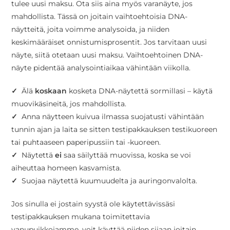
tulee uusi maksu. Ota siis aina myös varanäyte, jos
mahdollista. Tässä on joitain ​​vaihtoehtoisia DNA-
näytteitä, joita voimme analysoida, ja niiden
keskimääräiset onnistumisprosentit. Jos tarvitaan uusi
näyte, siitä otetaan uusi maksu. Vaihtoehtoinen DNA-
näyte pidentää analysointiaikaa vähintään viikolla.
✓
Älä
koskaan
kosketa DNA-näytettä sormillasi – käytä
muovikäsineitä, jos mahdollista.
✓
Anna näytteen kuivua ilmassa suojatusti vähintään
tunnin ajan ja laita se sitten testipakkauksen testikuoreen
tai puhtaaseen paperipussiin tai -kuoreen.
✓
Näytettä
ei
saa säilyttää muovissa, koska se voi
aiheuttaa homeen kasvamista.
✓
Suojaa näytettä kuumuudelta ja auringonvalolta.
Jos sinulla ei jostain syystä ole käytettävissäsi
testipakkauksen mukana toimitettavia
vanupuikkojamme, voit käyttää niiden sijaan joitain