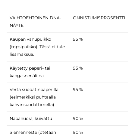
VAIHTOEHTOINEN DNA-
ONNISTUMISPROSENTTI
NÄYTE
Kaupan vanupuikko
95 %
(topsipuikko). Tästä ei tule
lisämaksua.
Käytetty paperi- tai
95 %
kangasnenäliina
Verta suodatinpaperilla
95 %
(esimerkiksi puhtaalla
kahvinsuodattimella)
Napanuora, kuivattu
90 %
Siemenneste (otetaan
90 %