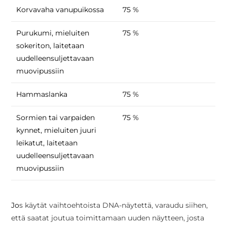
Korvavaha vanupuikossa
75 %
Purukumi, mieluiten
75 %
sokeriton, laitetaan
uudelleensuljettavaan
muovipussiin
Hammaslanka
75 %
Sormien tai varpaiden
75 %
kynnet, mieluiten juuri
leikatut, laitetaan
uudelleensuljettavaan
muovipussiin
Jo
s käytät vaihtoehtoista DNA-näytettä, varaudu siihen,
että saatat joutua toimittamaan uuden näytteen, josta