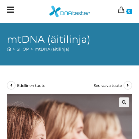
0
mtDNA (äitilinja)
>
SHOP
>
mtDNA (äitilinja)
Edellinen tuote
Seuraava tuote