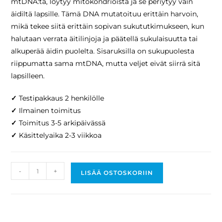
mtDNA:ta, löytyy mitokondrioista ja se periytyy vain
äidiltä lapsille. Tämä DNA mutatoituu erittäin harvoin,
mikä tekee siitä erittäin sopivan sukututkimukseen, kun
halutaan verrata äitilinjoja ja päätellä sukulaisuutta tai
alkuperää äidin puolelta. Sisaruksilla on sukupuolesta
riippumatta sama mtDNA, mutta veljet eivät siirrä sitä
lapsilleen.
✓
Testipakkaus 2 henkilölle
✓
Ilmainen toimitus
✓
Toimitus 3-5 arkipäivässä
✓
Käsittelyaika 2-3 viikkoa
-
+
LISÄÄ OSTOSKORIIN