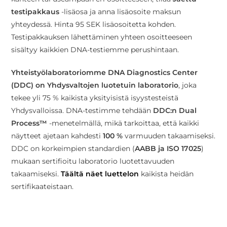
testipakkaus
-lisäosa ja anna lisäosoite maksun
yhteydessä. Hinta 95 SEK lisäosoitetta kohden.
Testipakkauksen lähettäminen yhteen osoitteeseen
sisältyy kaikkien DNA-testiemme perushintaan.
Yhteistyölaboratoriomme DNA Diagnostics Center
(DDC) on Yhdysvaltojen luotetuin laboratorio
, joka
tekee yli 75 % kaikista yksityisistä isyystesteistä
Yhdysvalloissa. DNA-testimme tehdään
DDC:n Dual
Process™
-menetelmällä, mikä tarkoittaa, että kaikki
näytteet ajetaan kahdesti
100 %
varmuuden takaamiseksi.
DDC on korkeimpien standardien (
AABB ja ISO 17025
)
mukaan sertifioitu laboratorio luotettavuuden
takaamiseksi.
Täältä näet luettelon
kaikista heidän
sertifikaateistaan.