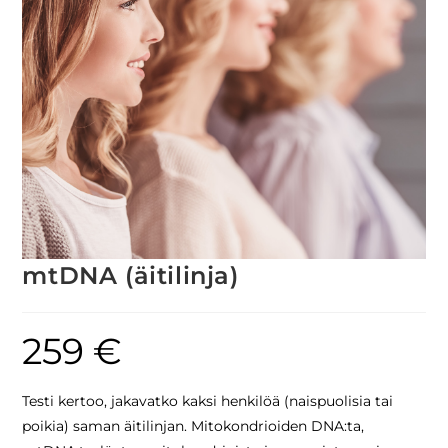
mtDNA (äitilinja)
259
€
Testi kertoo, jakavatko kaksi henkilöä (naispuolisia tai
poikia) saman äitilinjan. Mitokondrioiden DNA:ta,