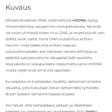
Kuvaus
Mitokondriaalinen DNA, lyhennettynä
mtDNA
, löytyy
mitokondrioista, solujemme voimalaitoksista. Ne eivät
ole solun ytimessä kuten muu DNA, ja ne periytyvät vain
äidiltä, eivät isältä. Tämä DNA mutatoituu erittäin
harvoin, mikä tekee siitä erittäin sopivan
sukututkimukseen, kun halutaan verrata äitilinjoja ja
päätellä sukulaisuutta tai alkuperää äidin puolelta.
Sisaruksilla on sukupuolesta riippumatta sama mtDNA,
mutta veljet eivät siirrä sitä lapsilleen.
Euroopasta on toistaiseksi löydetty seitsemän erilaista
alkuäitiä, joita kutsutaan Eevan seitsemäksi tyttäreksi
Bryan Sykesin samannimisessä kirjassa.
Jos haluat, että testipakkaus jaetaan ja lähetetään
kahteen tai useampaan eri osoitteeseen, tilaa
Jaettu