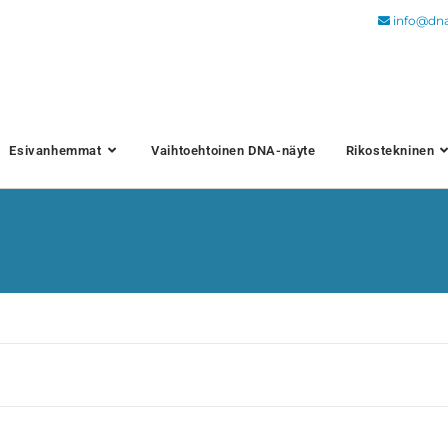
info@dn
Esivanhemmat
Vaihtoehtoinen DNA-näyte
Rikostekninen