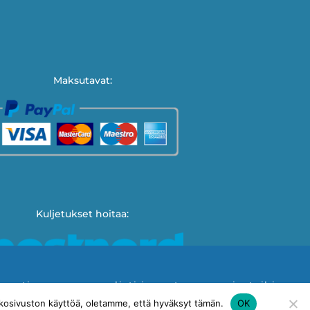
Maksutavat:
Kuljetukset hoitaa:
köpostiamme normaalisti ja vastaamme viesteihin
äyttöehdot
Tietosuojakäytäntö
Ota yhteyttä
Nouda tulos
osivuston käyttöä, oletamme, että hyväksyt tämän.
OK
Piilota tämä ilmoitus