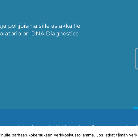
ä pohjoismaisille asiakkaille
oratorio on DNA Diagnostics
e
ottaa meihin yhteyttä sähköpostitse. Seuraamme säh
K
nulle parhaan kokemuksen verkkosivustollamme. Jos jatkat tämän verkk