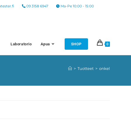
atester.fi
09 3158 6947
Ma-Pe 10:00 - 15:00
Laboratorio
Apua
SHOP
0
>
Tuotteet
>
onkel