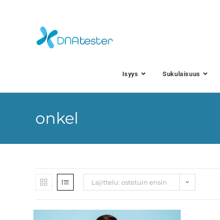
Isyys
Sukulaisuus
onkel
Lajittelu: ostetuin ensin