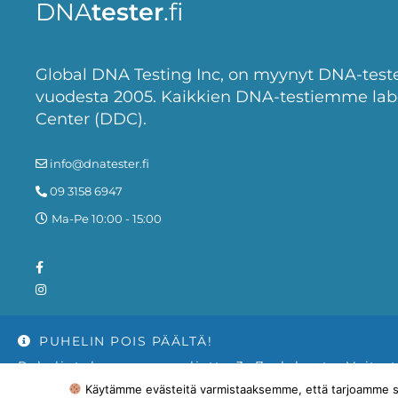
DNA
tester
.fi
Global DNA Testing Inc, on myynyt DNA-testej
vuodesta 2005. Kaikkien DNA-testiemme lab
Center (DDC).
info@dnatester.fi
09 3158 6947
Ma-Pe 10:00 - 15:00
PUHELIN POIS PÄÄLTÄ!
PappaTest.se
|
PappaTest.no
|
EasyTest.dk
|
MYDNAvet.s
Puhelintukemme on suljettu 3.–7. elokuuta. Voit 
© 2005-2026 Global DNA Testing Inc.
Käytämme evästeitä varmistaaksemme, että tarjoamme si
mahdollisimman pian. Kiitos ymmärryksestäsi.