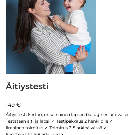
Äitiystesti
149
€
Äitiystesti kertoo, onko nainen lapsen biologinen äiti vai ei.
Testataan äiti ja lapsi. ✓ Testipakkaus 2 henkilölle ✓
Ilmainen toimitus ✓ Toimitus 3-5 arkipäivässä ✓
Käsittelyaika 5-8 arkipäivää