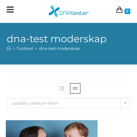
0
dna-test moderskap
>
Tuotteet
>
dna-test moderskap
Lajittelu: ostetuin ensin