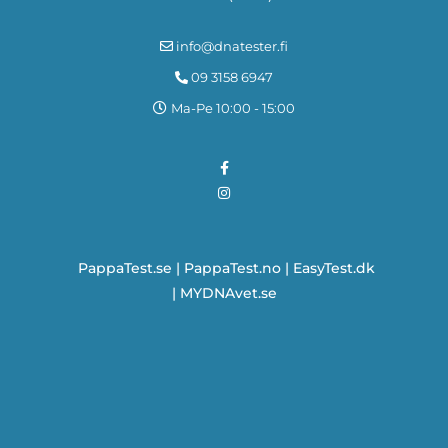
info@dnatester.fi
09 3158 6947
Ma-Pe 10:00 - 15:00
PappaTest.se
|
PappaTest.no
|
EasyTest.dk
|
MYDNAvet.se